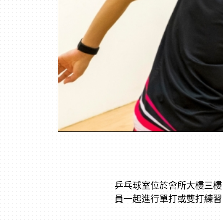
乒乓球室位於會所大樓三樓
員一起進行單打或雙打練習